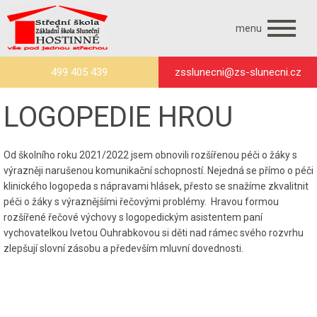
menu
499 405 439
zsslunecni@zs-slunecni.cz
LOGOPEDIE HROU
Od školního roku 2021/2022 jsem obnovili rozšířenou péči o žáky s
výrazněji narušenou komunikační schopností. Nejedná se přímo o péči
klinického logopeda s nápravami hlásek, přesto se snažíme zkvalitnit
péči o žáky s výraznějšími řečovými problémy. Hravou formou
rozšířené řečové výchovy s logopedickým asistentem paní
vychovatelkou Ivetou Ouhrabkovou si děti nad rámec svého rozvrhu
zlepšují slovní zásobu a především mluvní dovednosti.