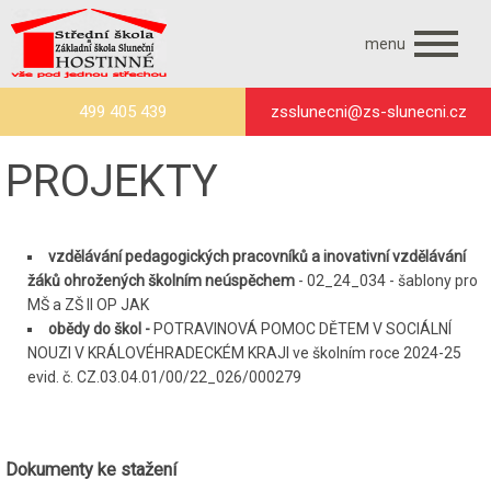
menu
499 405 439
zsslunecni@zs-slunecni.cz
PROJEKTY
vzdělávání pedagogických pracovníků a inovativní vzdělávání
žáků ohrožených školním neúspěchem
- 02_24_034 - šablony pro
MŠ a ZŠ II OP JAK
obědy do škol -
POTRAVINOVÁ POMOC DĚTEM V SOCIÁLNÍ
NOUZI V KRÁLOVÉHRADECKÉM KRAJI ve školním roce 2024-25
evid. č. CZ.03.04.01/00/22_026/000279
Dokumenty ke stažení