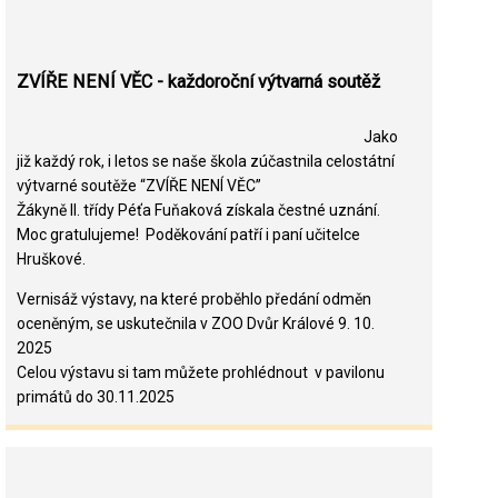
ZVÍŘE NENÍ VĚC - každoroční výtvarná soutěž
Jako
již každý rok, i letos se naše škola zúčastnila celostátní
výtvarné soutěže “ZVÍŘE NENÍ VĚC”
Žákyně II. třídy Péťa Fuňaková získala čestné uznání.
Moc gratulujeme! Poděkování patří i paní učitelce
Hruškové.
Vernisáž výstavy, na které proběhlo předání odměn
oceněným, se uskutečnila v ZOO Dvůr Králové 9. 10.
2025
Celou výstavu si tam můžete prohlédnout v pavilonu
primátů do 30.11.2025