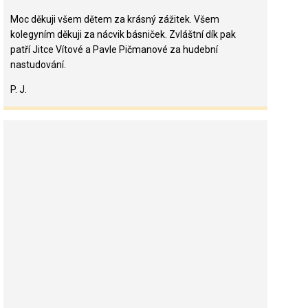
Moc děkuji všem dětem za krásný zážitek. Všem
kolegyním děkuji za nácvik básniček. Zvláštní dík pak
patří Jitce Vítové a Pavle Pičmanové za hudební
nastudování.
P. J.