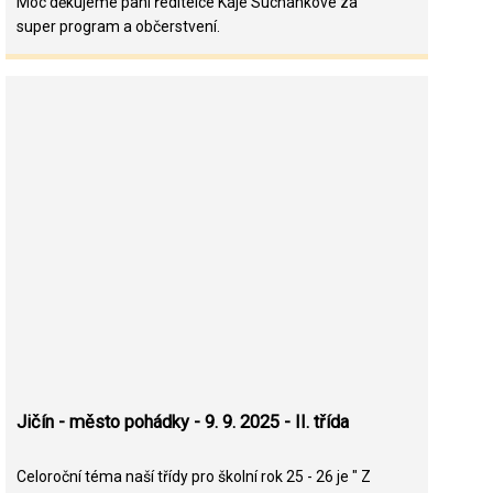
Moc děkujeme paní ředitelce Káje Suchánkové za
super program a občerstvení.
Jičín - město pohádky - 9. 9. 2025 - II. třída
Celoroční téma naší třídy pro školní rok 25 - 26 je " Z