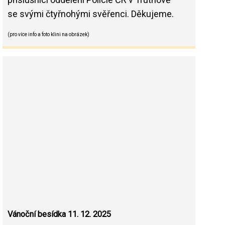
se svými čtyřnohými svěřenci. Děkujeme.
(pro více info a foto klini na obrázek)
Vánoční besídka 11. 12. 2025