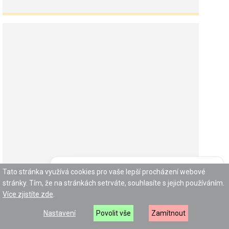
Potřebujete poradit?
Zeptejte se našeho
Tato stránka využívá cookies pro vaše lepší procházení webové
asistenta
Chettyho
.
stránky. Tím, že na stránkách setrváte, souhlasíte s jejich používáním.
Mikulášská nadílka 5. 12. 2024
Více zjistíte zde
.
Ani letos na nás svatý Mikuláš s andílkem a čertem
Nastavení
Povolit vše
Zamítnout
nezapomněli. A protože jsme jako vždy byli všichni