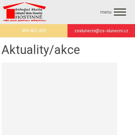
menu
499 405 439
zsslunecni@zs-slunecni.cz
Aktuality/akce