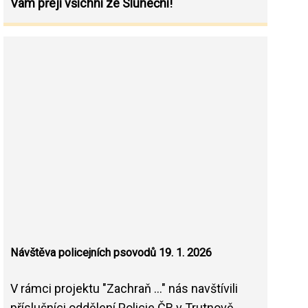
Vám přejí všichni ze Sluneční!
Návštěva policejních psovodů 19. 1. 2026
V rámci projektu "Zachraň ..." nás navštívili
příslušníci oddělení Policie ČR v Trutnově