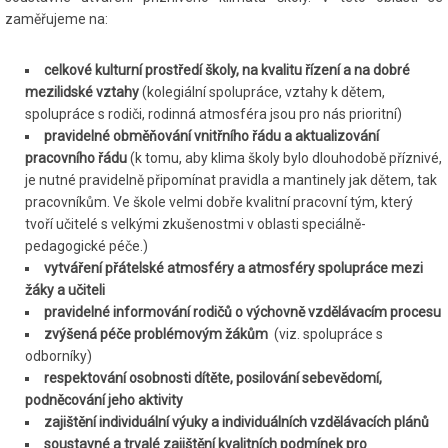
zaměřujeme na:
celkové kulturní prostředí školy, na kvalitu řízení a na dobré
mezilidské vztahy
(kolegiální spolupráce, vztahy k dětem,
spolupráce s rodiči, rodinná atmosféra jsou pro nás prioritní)
pravidelné obměňování vnitřního řádu a aktualizování
pracovního řádu
(k tomu, aby klima školy bylo dlouhodobě příznivé,
je nutné pravidelně připomínat pravidla a mantinely jak dětem, tak
pracovníkům. Ve škole velmi dobře kvalitní pracovní tým, který
tvoří učitelé s velkými zkušenostmi v oblasti speciálně-
pedagogické péče.)
vytváření přátelské atmosféry a atmosféry spolupráce mezi
žáky a učiteli
pravidelné informování rodičů o výchovně vzdělávacím procesu
zvýšená péče problémovým žákům
(viz. spolupráce s
odborníky)
respektování osobnosti dítěte, posilování sebevědomí,
podněcování jeho aktivity
zajištění individuální výuky a individuálních vzdělávacích plánů
soustavné a trvalé zajištění kvalitních podmínek pro