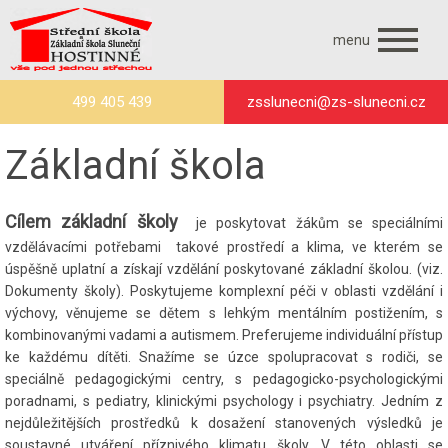
menu
499 405 439
zsslunecni@zs-slunecni.cz
Základní škola
Cílem základní školy
je poskytovat žákům se speciálními
vzdělávacími potřebami takové prostředí a klima, ve kterém se
úspěšně uplatní a získají vzdělání poskytované základní školou. (viz.
Dokumenty školy). Poskytujeme komplexní péči v oblasti vzdělání i
výchovy, věnujeme se dětem s lehkým mentálním postižením, s
kombinovanými vadami a autismem. Preferujeme individuální přístup
ke každému dítěti. Snažíme se úzce spolupracovat s rodiči, se
speciálně pedagogickými centry, s pedagogicko-psychologickými
poradnami, s pediatry, klinickými psychology i psychiatry. Jedním z
nejdůležitějších prostředků k dosažení stanovených výsledků je
soustavné utváření příznivého klimatu školy. V této oblasti se