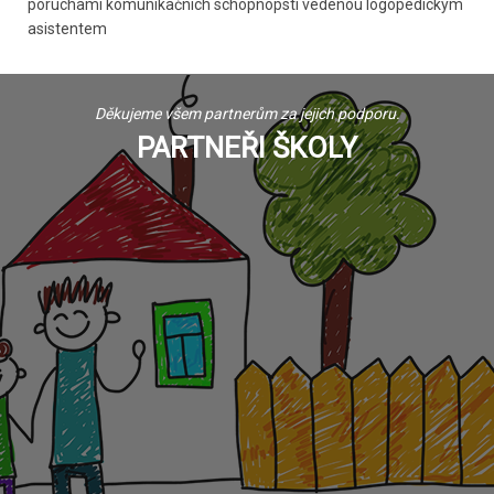
poruchami komunikačních schopnopstí vedenou logopedickým
asistentem
Děkujeme všem partnerům za jejich podporu.
PARTNEŘI ŠKOLY