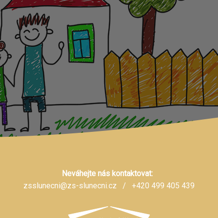
Neváhejte nás kontaktovat:
zsslunecni@zs-slunecni.cz
/ +420 499 405 439