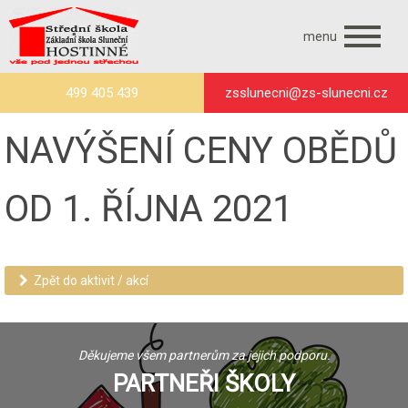
menu
499 405 439
zsslunecni@zs-slunecni.cz
NAVÝŠENÍ CENY OBĚDŮ
OD 1. ŘÍJNA 2021
Zpět do aktivit / akcí
Děkujeme všem partnerům za jejich podporu.
PARTNEŘI ŠKOLY