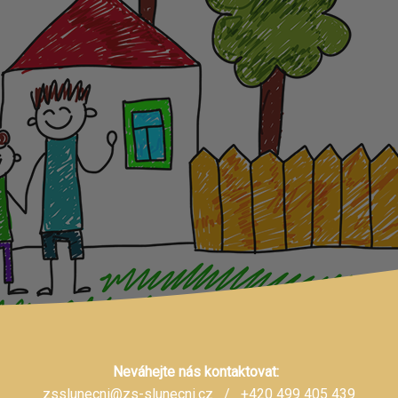
Neváhejte nás kontaktovat:
zsslunecni@zs-slunecni.cz
/ +420 499 405 439