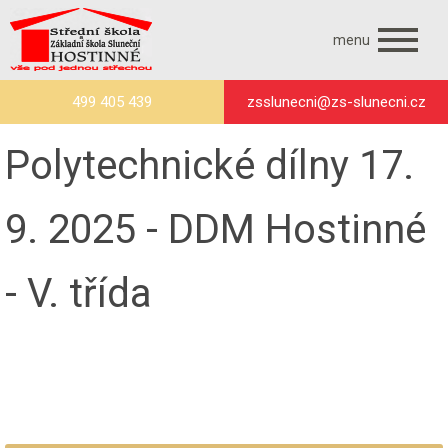
menu
499 405 439
zsslunecni@zs-slunecni.cz
Polytechnické dílny 17.
9. 2025 - DDM Hostinné
- V. třída