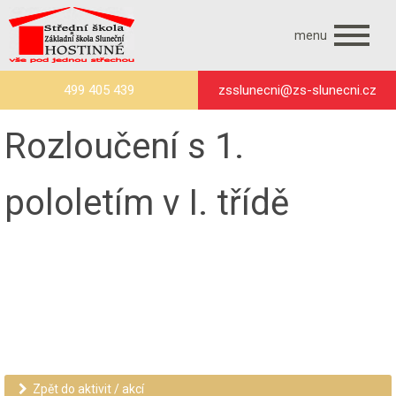
menu
499 405 439
zsslunecni@zs-slunecni.cz
Rozloučení s 1.
pololetím v I. třídě
Zpět do aktivit / akcí