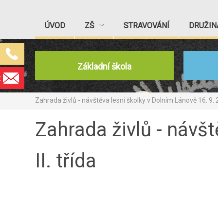
ÚVOD
ZŠ
STRAVOVÁNÍ
DRUŽIN
Základní škola
z
Zahrada živlů - návštěva lesní školky v Dolním Lánově 16. 9. 20
Zahrada živlů - návšt
II. třída